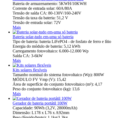
Bateria de armazenamento: 5KWH/10KWH
Corrente de entrada solar: 60A/80A
Tensão de saída CA: 80-130V/160-240V
Tensão da taxa da bateria: 51,2 V
Tensão de entrada solar: 72V
Mais
Bateria solar-tudo em-uma só bateria
Tipo de bateria: bateria LiFePO4 - de fosfato de ferro e lítio
Energia do módulo de bateria: 5,12 kWh
Carregamento fotovoltaico: 6.000-12.000 Wp
Saída CA: 3-6kW
Mais
Kits solares flexíveis
Tamanho nominal do sistema fotovoltaico (Wp): 800W
MÓDULO FV Vmp (V): 15,42
Área de superfície do conjunto fotovoltaico (m²): 4,17
Peso do conjunto fotovoltaico (kg): 13,6
Mais
Gerador de bateria portátil 100W
Capacidade: 90Wh (3,2V, 28000mAh)
Dimensão: L178 x L76 x A92mm
Peso (líquido/bruto): 1,1kg/1,3kg