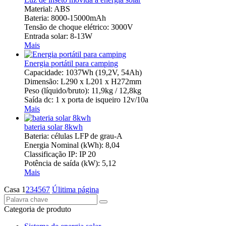
Material: ABS
Bateria: 8000-15000mAh
Tensão de choque elétrico: 3000V
Entrada solar: 8-13W
Mais
Energia portátil para camping
Capacidade: 1037Wh (19,2V, 54Ah)
Dimensão: L290 x L201 x H272mm
Peso (líquido/bruto): 11,9kg / 12,8kg
Saída dc: 1 x porta de isqueiro 12v/10a
Mais
bateria solar 8kwh
Bateria: células LFP de grau-A
Energia Nominal (kWh): 8,04
Classificação IP: IP 20
Potência de saída (kW): 5,12
Mais
Casa
1
2
3
4
5
6
7
Úlitima página
Categoria de produto