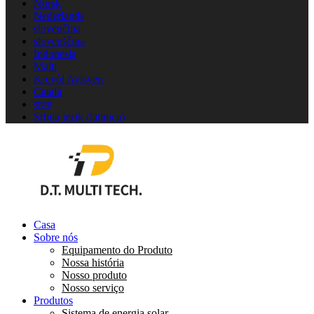
Norsk
Nederlands
slovenčina
slovenščina
Indonesia
Malti
Kreyòl Ayisyen
Català
বাংলা
Srbija jezik (latinica)
Casa
Sobre nós
Equipamento do Produto
Nossa história
Nosso produto
Nosso serviço
Produtos
Sistema de energia solar