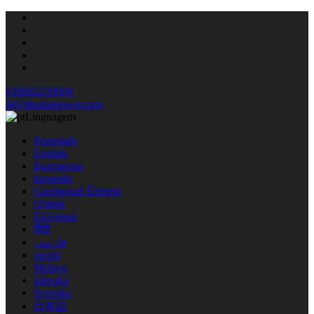
639082239009
dt@dtsolarpower.com
Linguagem
Português
English
Български
bosanski
Gaeilgenah Éireann
O'zbek
Ελληνικά
हिंदी
فارسی
suomi
Melayu
íslenska
Svenska
日本語