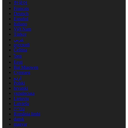
한국어
Français
Deutsch
Español
Italiano
Việt Nam
Türkçe
عربي
русский
Čeština
ไทย
Eesti
Bai Miaowen
Cymraeg
اردو
Polski
hrvatski
українська
Lietuvių
Latviešu
עברית
România limbi
dansk
magyar