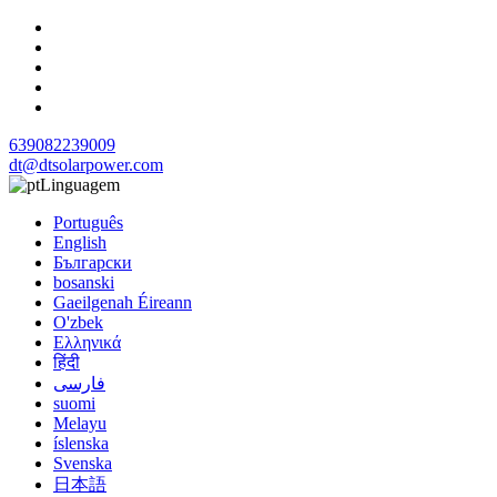
639082239009
dt@dtsolarpower.com
Linguagem
Português
English
Български
bosanski
Gaeilgenah Éireann
O'zbek
Ελληνικά
हिंदी
فارسی
suomi
Melayu
íslenska
Svenska
日本語