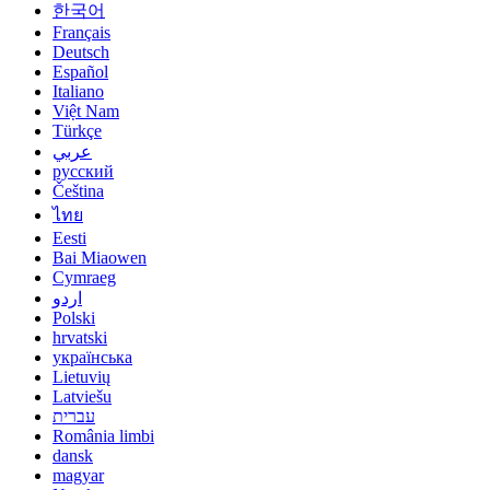
한국어
Français
Deutsch
Español
Italiano
Việt Nam
Türkçe
عربي
русский
Čeština
ไทย
Eesti
Bai Miaowen
Cymraeg
اردو
Polski
hrvatski
українська
Lietuvių
Latviešu
עברית
România limbi
dansk
magyar