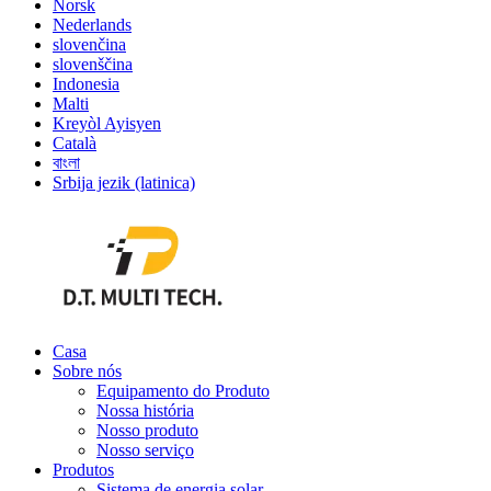
Norsk
Nederlands
slovenčina
slovenščina
Indonesia
Malti
Kreyòl Ayisyen
Català
বাংলা
Srbija jezik (latinica)
Casa
Sobre nós
Equipamento do Produto
Nossa história
Nosso produto
Nosso serviço
Produtos
Sistema de energia solar